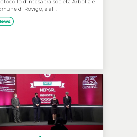
otocollo d’intesa tra società Arbolia e
mune di Rovigo, e al ...
News