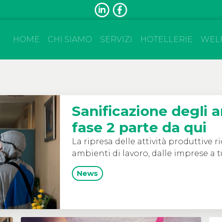
HOME
CHI SIAMO
SERVIZI
HOTELLERIE
WEL
Sanificazione degli a
fase 2 parte da qui
La ripresa delle attività produttive r
ambienti di lavoro, dalle imprese a tu
News