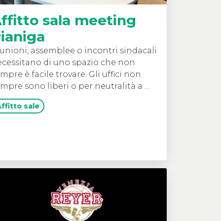
ffitto sala meeting
ianiga
unioni, assemblee o incontri sindacali
cessitano di uno spazio che non
mpre è facile trovare. Gli uffici non
mpre sono liberi o per neutralità a ...
ffitto sale