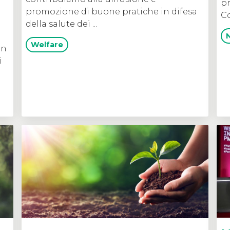
pr
promozione di buone pratiche in difesa
Co
della salute dei ...
Welfare
on
i