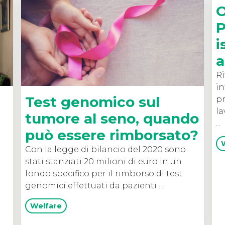
O
P
i
a
Ri
in
Test genomico sul
pr
la
tumore al seno, quando
...
può essere rimborsato?
Con la legge di bilancio del 2020 sono
stati stanziati 20 milioni di euro in un
fondo specifico per il rimborso di test
genomici effettuati da pazienti ...
Welfare