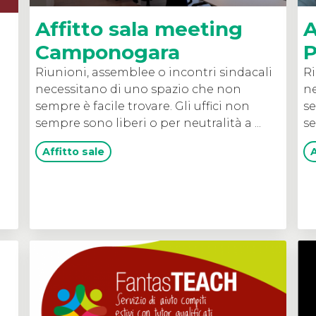
Affitto sala meeting
A
Camponogara
P
Riunioni, assemblee o incontri sindacali
Ri
necessitano di uno spazio che non
ne
sempre è facile trovare. Gli uffici non
se
a
sempre sono liberi o per neutralità a ...
se
Affitto sale
A