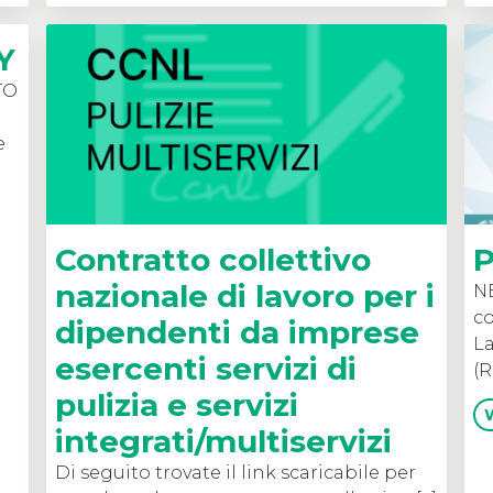
Y
TO
e
Contratto collettivo
P
nazionale di lavoro per i
NE
co
dipendenti da imprese
La
esercenti servizi di
(R
pulizia e servizi
integrati/multiservizi
Di seguito trovate il link scaricabile per