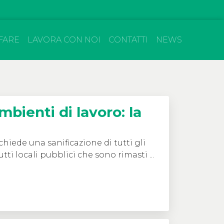
FARE
LAVORA CON NOI
CONTATTI
NEWS
mbienti di lavoro: la
ichiede una sanificazione di tutti gli
tti locali pubblici che sono rimasti ...