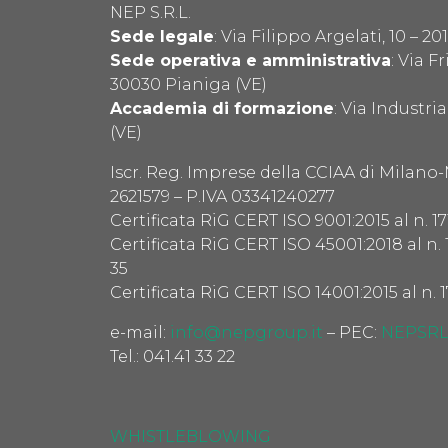
NEP S.R.L.
Sede legale
: Via Filippo Argelati, 10 – 2
Sede operativa e amministrativa
: Via F
30030 Pianiga (VE)
Accademia di formazione
: Via Industr
(VE)
Iscr. Reg. Imprese della CCIAA di Milano
2621579 – P.IVA 03341240277
Certificata RiG CERT ISO 9001:2015 al n. 17
Certificata RiG CERT ISO 45001:2018 al n. 
35
Certificata RiG CERT ISO 14001:2015 al n. 1
e-mail:
info@nepgroup.it
– PEC:
NEPSRL
Tel.: 041.41 33 22
WHISTLEBLOWING