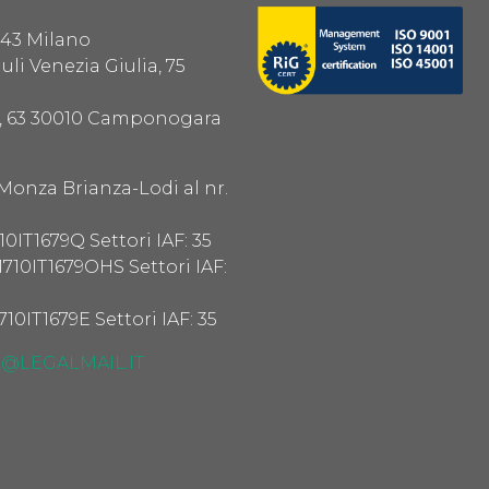
0143 Milano
riuli Venezia Giulia, 75
ia, 63 30010 Camponogara
-Monza Brianza-Lodi al nr.
10IT1679Q Settori IAF: 35
1710IT1679OHS Settori IAF:
710IT1679E Settori IAF: 35
@LEGALMAIL.IT