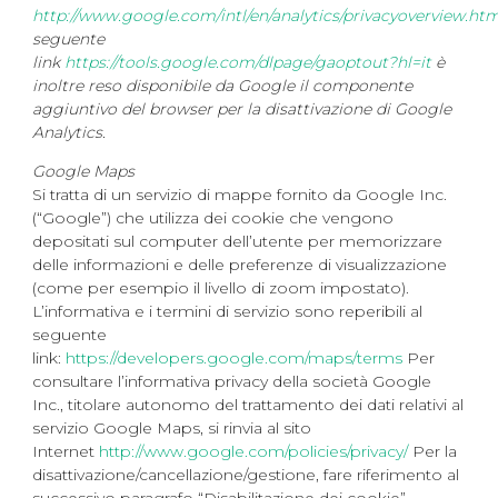
http://www.google.com/intl/en/analytics/privacyoverview.ht
seguente
link
https://tools.google.com/dlpage/gaoptout?hl=it
è
inoltre reso disponibile da Google il componente
aggiuntivo del browser per la disattivazione di Google
Analytics.
Google Maps
Si tratta di un servizio di mappe fornito da Google Inc.
(“Google”) che utilizza dei cookie che vengono
depositati sul computer dell’utente per memorizzare
delle informazioni e delle preferenze di visualizzazione
(come per esempio il livello di zoom impostato).
L’informativa e i termini di servizio sono reperibili al
seguente
link:
https://developers.google.com/maps/terms
Per
consultare l’informativa privacy della società Google
Inc., titolare autonomo del trattamento dei dati relativi al
servizio Google Maps, si rinvia al sito
Internet
http://www.google.com/policies/privacy/
Per la
disattivazione/cancellazione/gestione, fare riferimento al