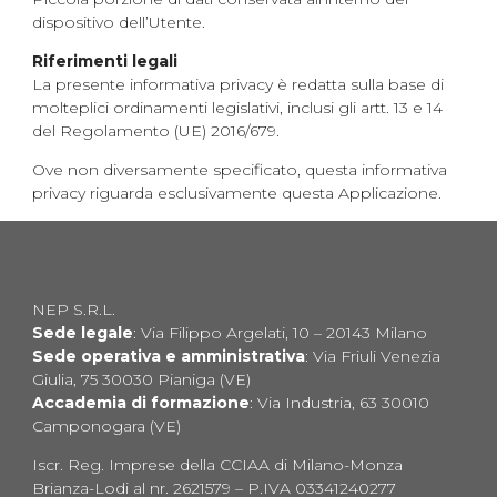
dispositivo dell’Utente.
Riferimenti legali
La presente informativa privacy è redatta sulla base di
molteplici ordinamenti legislativi, inclusi gli artt. 13 e 14
del Regolamento (UE) 2016/679.
Ove non diversamente specificato, questa informativa
privacy riguarda esclusivamente questa Applicazione.
NEP S.R.L.
Sede legale
: Via Filippo Argelati, 10 – 20143 Milano
Sede operativa e amministrativa
: Via Friuli Venezia
Giulia, 75 30030 Pianiga (VE)
Accademia di formazione
: Via Industria, 63 30010
Camponogara (VE)
Iscr. Reg. Imprese della CCIAA di Milano-Monza
Brianza-Lodi al nr. 2621579 – P.IVA 03341240277